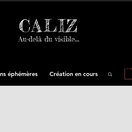
CALIZ
Au-delà du visible...
roduit fini, mais que se passe-t-il avant
ons éphémères
Création en cours