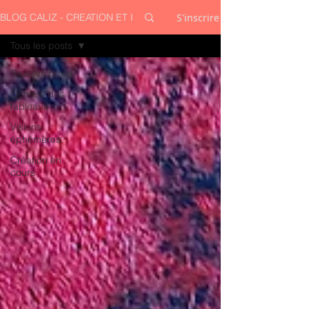
S'inscrire
BLOG CALIZ - CREATION ET INSPIRATION
Tous les posts
Tous les posts
Génèse des
tableaux
Visions
éphémères
Création en
cours