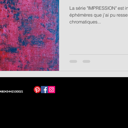
La série "IMPRESSION" est inspirée par des impressions
éphémères que j'ai pu ressent
chromatiques...
 48043442100021