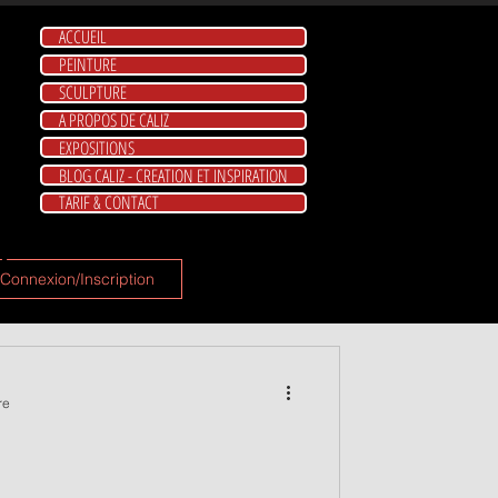
ACCUEIL
PEINTURE
SCULPTURE
A PROPOS DE CALIZ
EXPOSITIONS
BLOG CALIZ - CREATION ET INSPIRATION
TARIF & CONTACT
 ?
Connexion/Inscription
re