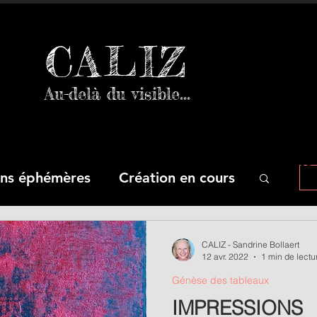
CALIZ
Au-delà du visible...
roduit fini, mais que se passe-t-il avant
ons éphémères
Création en cours
CALIZ - Sandrine Bollaert
12 avr. 2022
1 min de lectu
Génèse des tableaux
IMPRESSIONS