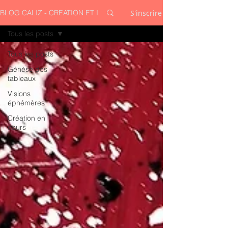
S'inscrire
BLOG CALIZ - CREATION ET INSPIRATION
Tous les posts
Tous les posts
Génèse des
tableaux
Visions
éphémères
Création en
cours