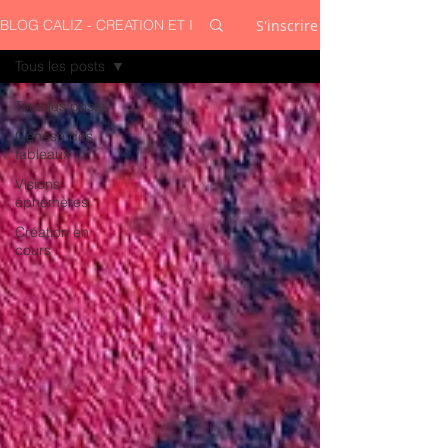
S'inscrire
BLOG CALIZ - CREATION ET INSPIRATION
Tous les posts
Tous les posts
Génèse des
tableaux
Visions
éphémères
Création en
cours