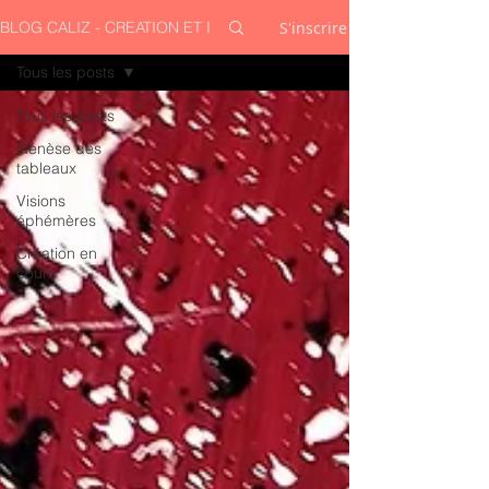
S'inscrire
BLOG CALIZ - CREATION ET INSPIRATION
Tous les posts
Tous les posts
Génèse des
tableaux
Visions
éphémères
Création en
cours