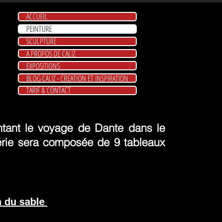
ACCUEIL
PEINTURE
SCULPTURE
A PROPOS DE CALIZ
EXPOSITIONS
BLOG CALIZ - CREATION ET INSPIRATION
TARIF & CONTACT
ontant le voyage de Dante dans le
érie sera composée de 9 tableaux
à du sable