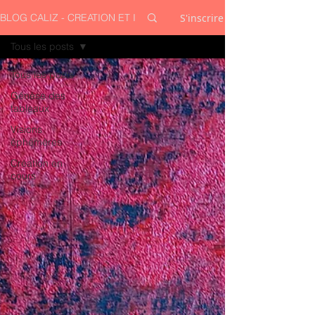
S'inscrire
BLOG CALIZ - CREATION ET INSPIRATION
Tous les posts
Tous les posts
Génèse des
tableaux
Visions
éphémères
Création en
cours