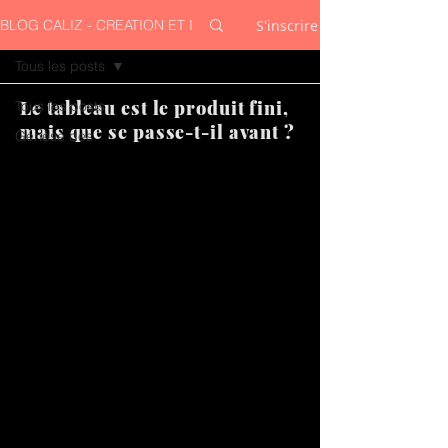
S'inscrire
BLOG CALIZ - CREATION ET INSPIRATION
Tous les posts
Le tableau est le produit fini,
Tous les posts
mais que se passe-t-il avant ?
Génèse des
tableaux
Visions
éphémères
Création en
cours